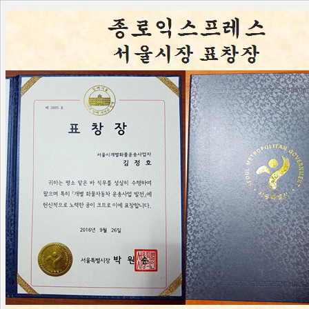
회사소개
가정이사
서비스종류
고객명
전화번호
이사예정일
출발지
도착지
스팸방지코드를 입력하십시오.